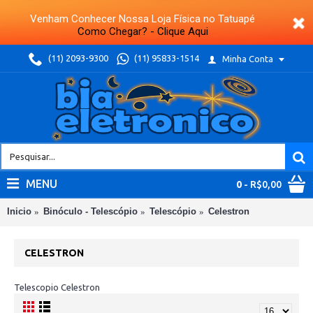
Venham Conhecer Nossa Loja Física no Tatuapé
Como Chegar? - Clique Aqui
(11) 2093-9300
(11) 95833-1514
Minha Conta
MENU
0
- R$0,00
Inicio
Binóculo - Telescópio
Telescópio
Celestron
CELESTRON
Telescopio Celestron