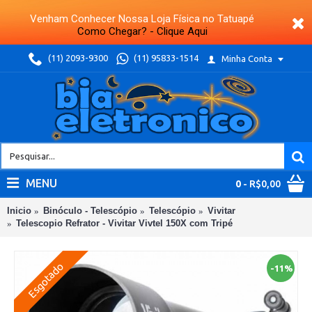
Venham Conhecer Nossa Loja Física no Tatuapé
Como Chegar? - Clique Aqui
(11) 2093-9300
(11) 95833-1514
Minha Conta
MENU
0
- R$0,00
Inicio
Binóculo - Telescópio
Telescópio
Vivitar
Telescopio Refrator - Vivitar Vivtel 150X com Tripé
Esgotado
-11%