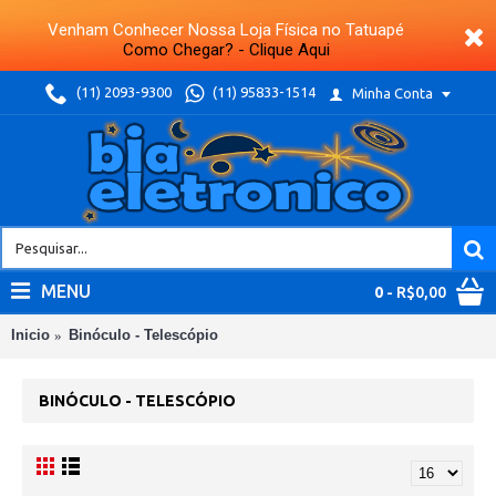
Venham Conhecer Nossa Loja Física no Tatuapé
Como Chegar? - Clique Aqui
(11) 2093-9300
(11) 95833-1514
Minha Conta
MENU
0
- R$0,00
Inicio
Binóculo - Telescópio
BINÓCULO - TELESCÓPIO