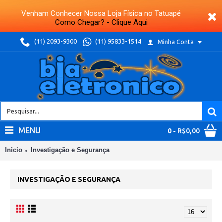
Venham Conhecer Nossa Loja Física no Tatuapé
Como Chegar? - Clique Aqui
(11) 2093-9300
(11) 95833-1514
Minha Conta
MENU
0
- R$0,00
Inicio
Investigação e Segurança
INVESTIGAÇÃO E SEGURANÇA