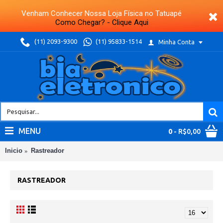
Venham Conhecer Nossa Loja Física no Tatuapé
Como Chegar? - Clique Aqui
(11) 2093-9300
(11) 95833-1514
Minha Conta
MENU
0
- R$0,00
Inicio
Rastreador
RASTREADOR