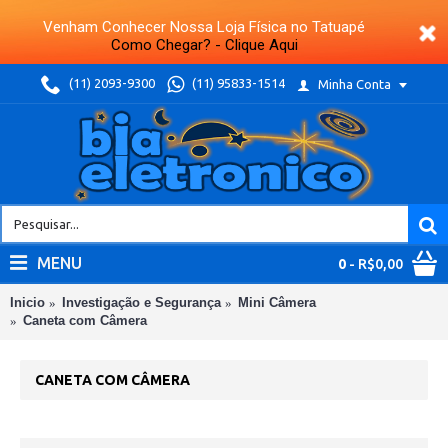
Venham Conhecer Nossa Loja Física no Tatuapé
Como Chegar? - Clique Aqui
(11) 2093-9300
(11) 95833-1514
Minha Conta
MENU
0
- R$0,00
Inicio
Investigação e Segurança
Mini Câmera
Caneta com Câmera
CANETA COM CÂMERA