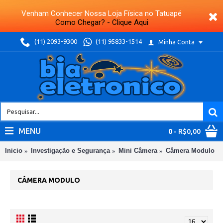
Venham Conhecer Nossa Loja Física no Tatuapé
Como Chegar? - Clique Aqui
(11) 2093-9300
(11) 95833-1514
Minha Conta
MENU
0
- R$0,00
Inicio
Investigação e Segurança
Mini Câmera
Câmera Modulo
CÂMERA MODULO