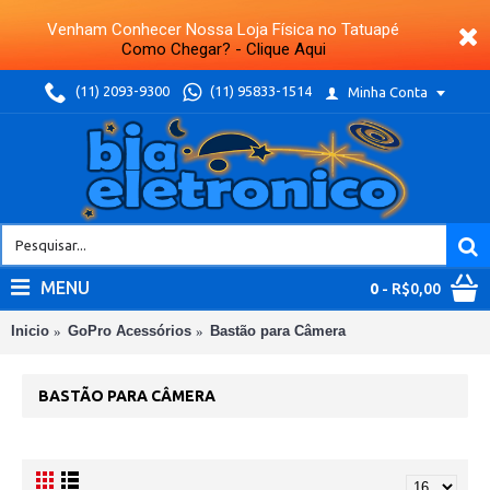
Venham Conhecer Nossa Loja Física no Tatuapé
Como Chegar? - Clique Aqui
(11) 2093-9300
(11) 95833-1514
Minha Conta
MENU
0
- R$0,00
Inicio
GoPro Acessórios
Bastão para Câmera
BASTÃO PARA CÂMERA