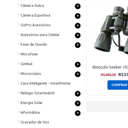
+
Câmera Outra
+
Câmera Esportiva
+
GoPro Acessórios
+
Acessórios para Celular
+
Fone de Ouvido
Microfone
+
Gimbal
Binoculo Seeker 1
+
Microscópio
R$33
R$480,00
Casa Inteligente - SmartHome
COMPRAR
+
Relógio Smartwatch
+
Energia Solar
+
Informática
Gravador de Voz