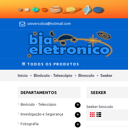
universobia@hotmail.com
TODOS OS PRODUTOS
Inicio
Binóculo - Telescópio
Binoculo
Seeker
DEPARTAMENTOS
SEEKER
+
Binóculo - Telescópio
Seeker binoculo
+
Investigação e Segurança
+
Fotografia