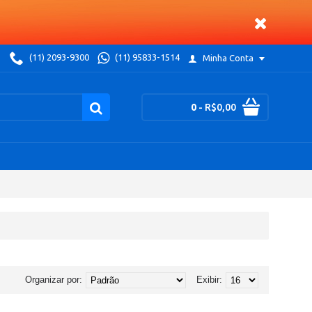
(11) 2093-9300
(11) 95833-1514
Minha Conta
0
- R$0,00
Organizar por:
Exibir: