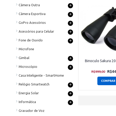
+
Câmera Outra
+
Câmera Esportiva
+
GoPro Acessórios
+
Acessórios para Celular
+
Fone de Ouvido
Microfone
+
Gimbal
Binoculo Sakura 2
+
Microscópio
R$66
R$999,00
Casa Inteligente - SmartHome
COMPRAR
+
Relógio Smartwatch
+
Energia Solar
+
Informática
Gravador de Voz