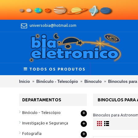
universobia@hotmail.com
TODOS OS PRODUTOS
Inicio
Binóculo - Telescópio
Binoculo
Binoculos para
DEPARTAMENTOS
BINOCULOS PARA
+
Binóculo - Telescópio
Binoculos para Astronom
+
Investigação e Segurança
+
Fotografia