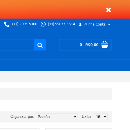
(11) 2093-9300
(11) 95833-1514
Minha Conta
0
- R$0,00
Organizar por:
Exibir: