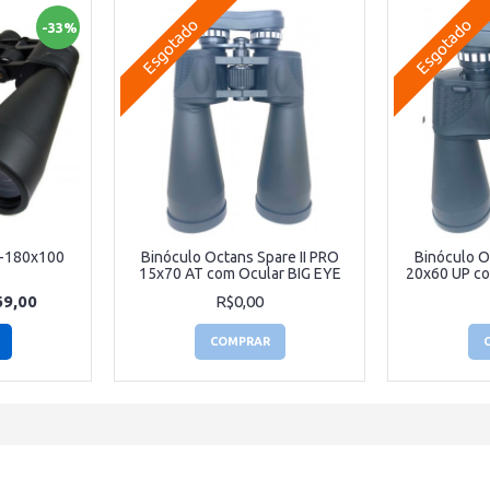
Esgotado
Esgotado
-33%
0-180x100
Binóculo Octans Spare II PRO
Binóculo O
15x70 AT com Ocular BIG EYE
20x60 UP co
9,00
R$0,00
COMPRAR