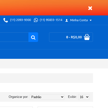
(11) 2093-9300
(11) 95833-1514
Minha Conta
0
- R$0,00
Organizar por:
Exibir: