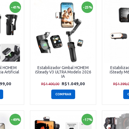
-41%
-25%
bal HOHEM
Estabilizador Gimbal HOHEM
Estabiliz
a Artificial
iSteady V3 ULTRA Modelo 2026
iSteady M6 
IA
99,00
R$1.049,00
R$1.400,00
R$1.399,
COMPRAR
-49%
-17%