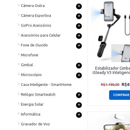
+
Câmera Outra
+
Câmera Esportiva
+
GoPro Acessórios
+
Acessórios para Celular
+
Fone de Ouvido
Microfone
+
Gimbal
Estabilizador Gim
iSteady V3 Inteligenci
+
Microscópio
R$6
Casa Inteligente - SmartHome
R$1.190,00
+
Relógio Smartwatch
COMPRAR
+
Energia Solar
+
Informática
Gravador de Voz