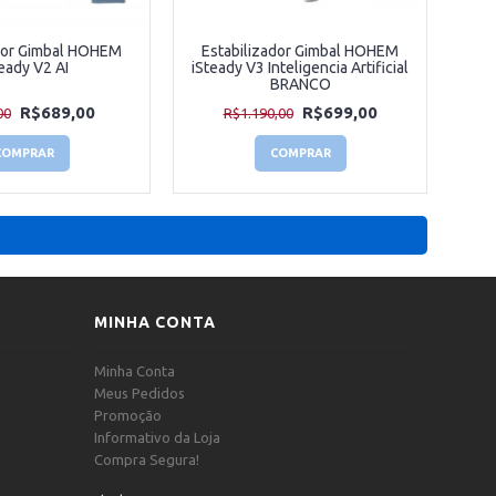
ador Gimbal HOHEM
Estabilizador Gimbal HOHEM
eady V2 AI
iSteady V3 Inteligencia Artificial
BRANCO
R$689,00
R$699,00
00
R$1.190,00
COMPRAR
COMPRAR
MINHA CONTA
Minha Conta
Meus Pedidos
Promoção
Informativo da Loja
Compra Segura!