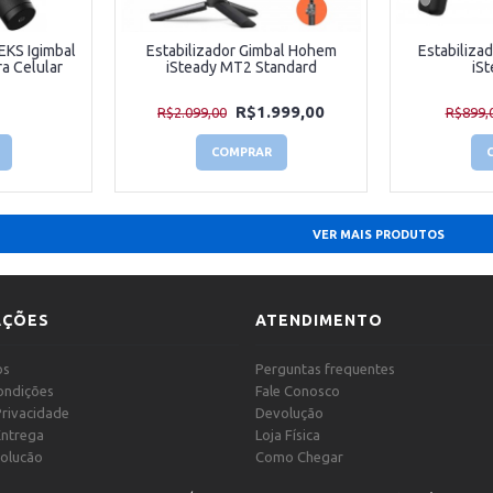
 EKS Igimbal
Estabilizador Gimbal Hohem
Estabiliz
ra Celular
iSteady MT2 Standard
iSt
R$1.999,00
R$2.099,00
R$899,
COMPRAR
VER MAIS PRODUTOS
AÇÕES
ATENDIMENTO
os
Perguntas frequentes
ondições
Fale Conosco
Privacidade
Devolução
Entrega
Loja Física
volucão
Como Chegar