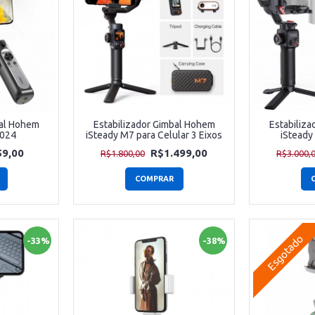
bal Hohem
Estabilizador Gimbal Hohem
Estabiliz
2024
iSteady M7 para Celular 3 Eixos
iSteady
9,00
R$1.499,00
R$1.800,00
R$3.000,
COMPRAR
Esgotado
-33%
-38%