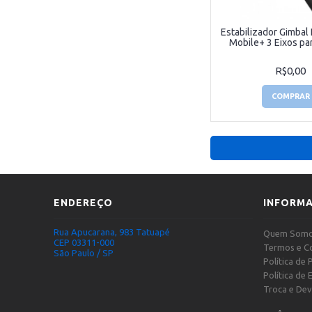
Estabilizador Gimbal
Mobile+ 3 Eixos pa
R$0,00
COMPRAR
ENDEREÇO
INFORM
Rua Apucarana, 983 Tatuapé
Quem Som
CEP 03311-000
Termos e C
São Paulo / SP
Política de 
Política de 
Troca e De