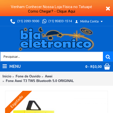
Venham Conhecer Nossa Loja Física no Tatuapé
Como Chegar? - Clique Aqui
(11) 2093-9300
(11) 95833-1514
Minha Conta
MENU
0
- R$0,00
Inicio
Fone de Ouvido
Awei
Fone Awei T3 TWS Bluetooth 5.0 ORIGINAL
Esgotado