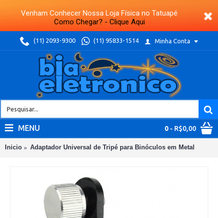
Venham Conhecer Nossa Loja Física no Tatuapé
Como Chegar? - Clique Aqui
(11) 2093-9300
(11) 95833-1514
Minha Conta
MENU
0
- R$0,00
Inicio
Adaptador Universal de Tripé para Binóculos em Metal