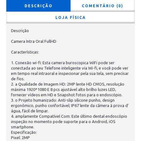
DESCRIÇÃO
COMENTÁRIO (0)
LOJA FÍSICA
Descrição
Camera Intra Oral FullHD
Características:
1. Conexão wi-fi: Esta camera buroscopica WiFi pode ser
conectada ao seu Telefone inteligente via Wi-fi, e você pode ver
em tempo real intraoral e inspecionar pela sua tela, sem precisar
de fios.
2. a Qualidade de Imagem HD: 2MP lente HD CMOS, resolução
máxima 1920*1080 E 8 pcs ajustável alto brilho luzes LED,
fornecer vídeos em HD e Snapshot fotos para o endoscópio.
3. o Projeto humanizado: Anti-slip silicone punho, design
ergonômico, punho confortável; IP67 lente da câmera à prova d'
água, fácil de limpar.
4. amplamente Compatível Com: Este último dental endoscópio
inspeção no momento pode suporte para o Android, iOS
smartphone.
Especificação:
Pixel: 2MP