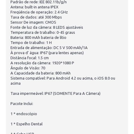
Padrão de rede: IEE 802.11b/g/n
Antena: built-in antena IPEX
Freqüência de operação: 2.4 GHz
Taxa de dados: até 300 Mbps
Sensor De imagem: CMOS
Fonte de luz da câmera: 8 LEDS ajustáveis
Temperatura de trabalho: 0-45 graus
Bateria: 800 mAh bateria de lítio
Tempo de trabalho: 1 H
Entrada de alimentação: DC 5 V 500 mAh/1A
À prova d' água: IP67 (para lentes apenas)
Distância focal: 1.5 cm
A resolução da câmera: 1920*1080 P
Ângulo de Visão: 70
A Capacidade da bateria: 800 mAh
Sistema compatível: Para Android 4.2 ou acima, o iOS 8.0 ou
acima
Taxa impermeável: IP67 (SOMENTE Para A Câmera)
Pacote Inclui:
1 * endoscópio
1 * Espelho Dental
1 * Cabo USB