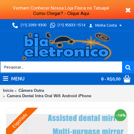
Venham Conhecer Nossa Loja Física no Tatuapé
Como Chegar? - Clique Aqui
(11) 2093-9300
(11) 95833-1514
Minha Conta
MENU
0
- R$0,00
Inicio
Câmera Outra
Camera Dental Intra Oral Wifi Android iPhone
Esgotado
-16%