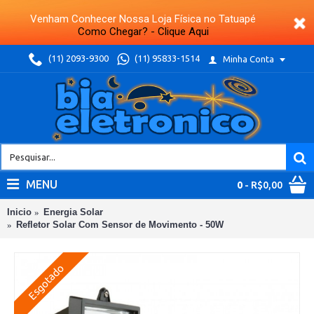
Venham Conhecer Nossa Loja Física no Tatuapé
Como Chegar? - Clique Aqui
(11) 2093-9300
(11) 95833-1514
Minha Conta
MENU
0
- R$0,00
Inicio
Energia Solar
Refletor Solar Com Sensor de Movimento - 50W
Esgotado