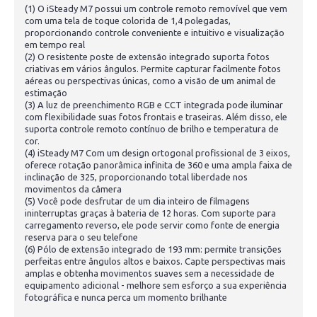
(1) O iSteady M7 possui um controle remoto removível que vem
com uma tela de toque colorida de 1,4 polegadas,
proporcionando controle conveniente e intuitivo e visualização
em tempo real
(2) O resistente poste de extensão integrado suporta fotos
criativas em vários ângulos. Permite capturar facilmente fotos
aéreas ou perspectivas únicas, como a visão de um animal de
estimação
(3) A luz de preenchimento RGB e CCT integrada pode iluminar
com flexibilidade suas fotos frontais e traseiras. Além disso, ele
suporta controle remoto contínuo de brilho e temperatura de
cor.
(4) iSteady M7 Com um design ortogonal profissional de 3 eixos,
oferece rotação panorâmica infinita de 360 e uma ampla faixa de
inclinação de 325, proporcionando total liberdade nos
movimentos da câmera
(5) Você pode desfrutar de um dia inteiro de filmagens
ininterruptas graças à bateria de 12 horas. Com suporte para
carregamento reverso, ele pode servir como fonte de energia
reserva para o seu telefone
(6) Pólo de extensão integrado de 193 mm: permite transições
perfeitas entre ângulos altos e baixos. Capte perspectivas mais
amplas e obtenha movimentos suaves sem a necessidade de
equipamento adicional - melhore sem esforço a sua experiência
fotográfica e nunca perca um momento brilhante