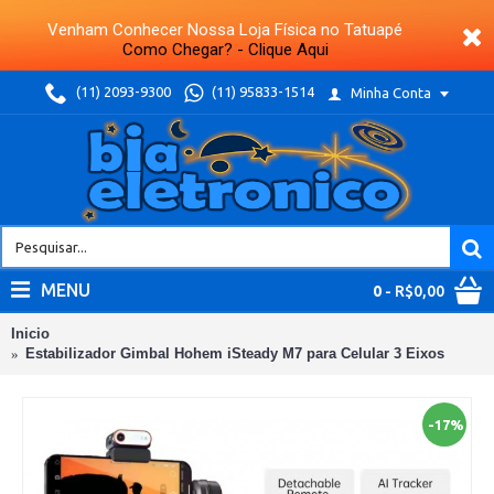
Venham Conhecer Nossa Loja Física no Tatuapé
Como Chegar? - Clique Aqui
(11) 2093-9300
(11) 95833-1514
Minha Conta
MENU
0
- R$0,00
Inicio
Estabilizador Gimbal Hohem iSteady M7 para Celular 3 Eixos
-17%