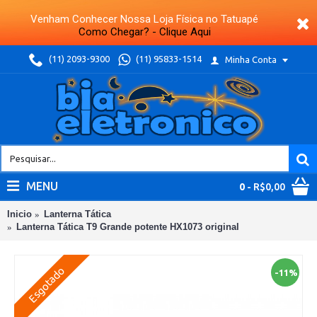
Venham Conhecer Nossa Loja Física no Tatuapé
Como Chegar? - Clique Aqui
(11) 2093-9300
(11) 95833-1514
Minha Conta
MENU
0
- R$0,00
Inicio
Lanterna Tática
Lanterna Tática T9 Grande potente HX1073 original
Esgotado
-11%