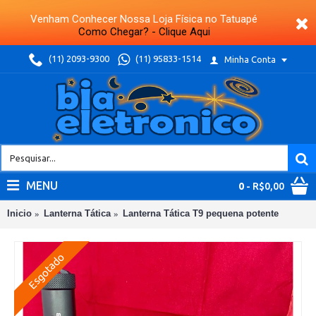
Venham Conhecer Nossa Loja Física no Tatuapé
Como Chegar? - Clique Aqui
(11) 2093-9300
(11) 95833-1514
Minha Conta
MENU
0
- R$0,00
Inicio
Lanterna Tática
Lanterna Tática T9 pequena potente
Esgotado